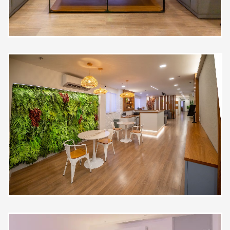
e explicou bem as sugestoes
Paciente
A doutora Mariana conduziu a
consulta perguntando muitas
coisas e senti que foi uma
verificação completa. Também fui
examinada e ela verificou todas as
minhas queixas e passou exames.
Gostei muito e estou confiante que