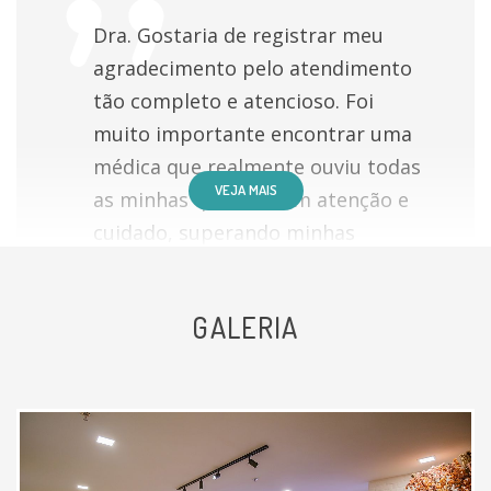
Dra. Gostaria de registrar meu
agradecimento pelo atendimento
tão completo e atencioso. Foi
muito importante encontrar uma
médica que realmente ouviu todas
VEJA MAIS
as minhas queixas com atenção e
cuidado, superando minhas
expectativas. Além da consulta,
fiquei muito satisfeita com a forma
GALERIA
ampla como conduziu meu
atendimento, orientando desde a
dieta para perda de peso até os
pedidos de exames como
ultrassonografia, mamografia e