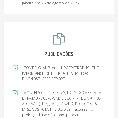
Janeiro em 28 de agosto de 2025
PUBLICAÇÕES
-GOMES, G. M. B. et al. LIPODYSTROPHY - THE
IMPORTANCE OF BEING ATTENTIVE FOR
DIAGNOSE: CASE REPORT.
-MONTEIRO, L. C.; FREITAS, I. C. S.; GOMES, M. M.
B.; RAIMUNDO, P. P. M.; SILVA, P. P.; DE MATTOS,
A. C.; VASQUEZ, J. V. I.; PANARO, P. C.; GOMES, E.
M. S.; COSTA, M. H. S. Atypical fractures from
prolonged use of bisphosphonates: a case