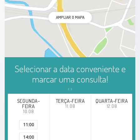
Osteoporose
AMPLIAR O MAPA
Hiperprolactinemia
Amenorréia
Disforia de gênero
Selecionar a data conveniente e
marcar uma consulta!
Diabetes gestacional
Diabetes Tipo 1
SEGUNDA-
TERÇA-FEIRA
QUARTA-FEIRA
FEIRA
11.08
12.08
Doenças da hipófise
10.08
Hipertrofia
11:00
14:00