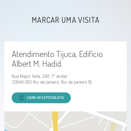
Disfunção erétil
MARCAR UMA VISITA
Andropausa
Hipogonadismo
Atendimento Tijuca, Edifício
Esteatose hepática
Albert M. Hadid.
Hipercolesterolemia (Níveis elevados de
Rua Major Ávila, 260. 7º andar
colesterol)
20540-092 Rio de Janeiro, Rio de Janeiro RJ
Triglicerídeos alto
LIGAR AO ESPECIALISTA
Sarcopenia
Osteopenia