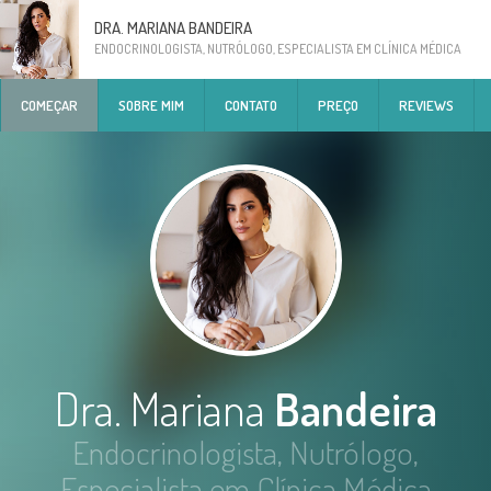
DRA. MARIANA BANDEIRA
ENDOCRINOLOGISTA, NUTRÓLOGO, ESPECIALISTA EM CLÍNICA MÉDICA
COMEÇAR
SOBRE MIM
CONTATO
PREÇO
REVIEWS
Dra. Mariana
Bandeira
Endocrinologista, Nutrólogo,
Especialista em Clínica Médica