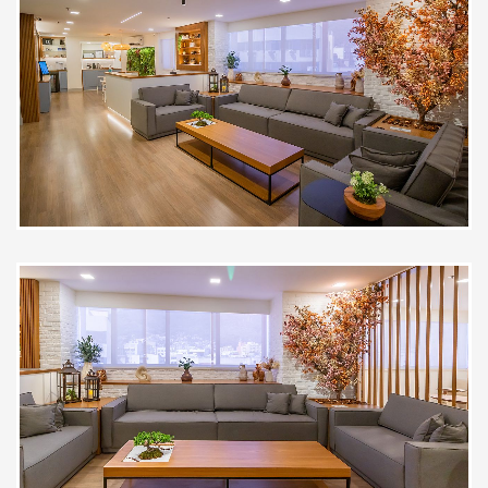
raio X da coluna. Hoje é raro
encontrar profissionais que
enxergam o paciente de forma tão
humana e integral. Sua dedicação,
paciência e profissionalismo
fizeram toda a diferença. Muito
obrigada pelo excelente
atendimento.
Paciente
Otima profissional, boas indicacoes