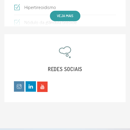
Hipertireoidismo
VEJA MAIS
Nódulo da glândula tireóide
Câncer de tireoide
Compulsão alimentar
Transtornos Da Alimentação
REDES SOCIAIS
Lipedema
Fogachos
Distúrbios na libido
Disfunção sexual