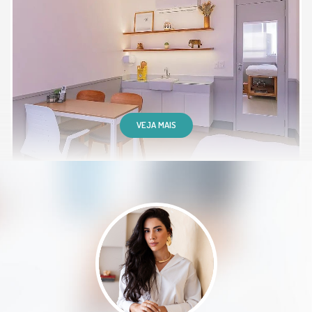
terei ótimos resultados!
Paciente
VEJA MAIS
Dra Mariana é excelente. Eu e meu
marido nos tornamos pacientes
dela neste momento de transição
de idade adulta para uma mais
avançada, buscando qualidade de
vida. Recomendamos muito.
Paciente